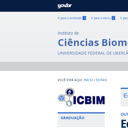
GOVBR
Ir para o conteúdo
1
Ir para o menu
2
Ir pa
Instituto de
Ciências Biom
UNIVERSIDADE FEDERAL DE UBERL
INÍCIO
/
EDITAIS
E
OU
GRADUAÇÃO
E