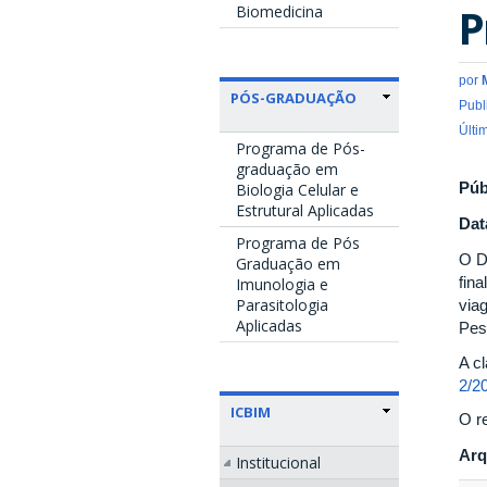
P
Biomedicina
por
PÓS-GRADUAÇÃO
Publ
Últi
Programa de Pós-
graduação em
Púb
Biologia Celular e
Estrutural Aplicadas
Dat
Programa de Pós
O D
Graduação em
fin
Imunologia e
Parasitologia
via
Aplicadas
Pes
A cl
2/2
ICBIM
O r
Arq
Institucional