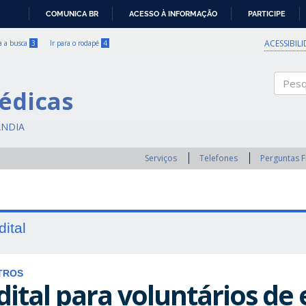
COMUNICA BR
ACESSO À INFORMAÇÃO
PARTICIPE
IR
PARA
ACESSIBIL
ra a busca
3
Ir para o rodapé
4
O
CONTEÚDO
édicas
Pesqui
ÂNDIA
Serviços
Telefones
Perguntas 
dital
TROS
dital para voluntários de 