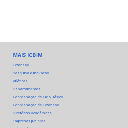
MAIS ICBIM
Extensão
Pesquisa e Inovação
Atléticas
Departamentos
Coordenação de Ciclo Básico
Coordenação de Extensão
Diretórios Acadêmicos
Empresas Juniores