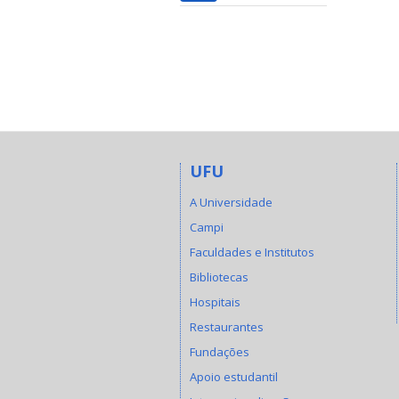
UFU
A Universidade
Campi
Faculdades e Institutos
Bibliotecas
Hospitais
Restaurantes
Fundações
Apoio estudantil