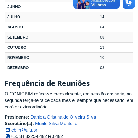
JUNHO
09
JULHO
14
AGOSTO
04
SETEMBRO
08
OUTUBRO
13
NOVEMBRO
10
DEZEMBRO
08
Frequência de Reuniões
O CONICBIM reúne-se mensalmente, em sessão ordinária, na
segunda terça-feira de cada mês e, sempre que necessário, em
caráter extraordinário.
Presidente:
Daniela Cristina de Oliveira Silva
Secretário(a):
Murilo Silva Monteiro
icbim@ufu.br
+55 34 3225-8482
R:
8482