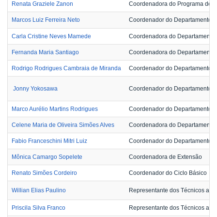
Renata Graziele Zanon
Coordenadora do Programa de Pós
Marcos Luiz Ferreira Neto
Coordenador do Departamento de
Carla Cristine Neves Mamede
Coordenadora do Departamento d
Fernanda Maria Santiago
Coordenadora do Departamento 
Rodrigo Rodrigues Cambraia de Miranda
Coordenador do Departamento de
Jonny Yokosawa
Coordenador do Departamento de
Marco Aurélio Martins Rodrigues
Coordenador do Departamento de 
Celene Maria de Oliveira Simões Alves
Coordenadora do Departamento 
Fabio Franceschini Mitri Luiz
Coordenador do Departamento 
Mônica Camargo Sopelete
Coordenadora de Extensão
Renato Simões Cordeiro
Coordenador do Ciclo Básico
Willian Elias Paulino
Representante dos Técnicos admi
Priscila Silva Franco
Representante dos Técnicos admi