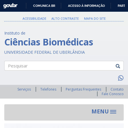
GOVBR
COMUNICA BR
ACESSO À INFORMAÇÃO
PARTI
IR
PARA
ACESSIBILIDADE
ALTO CONTRASTE
MAPA DO SITE
O
CONTEÚDO
Instituto de
Ciências Biomédicas
UNIVERSIDADE FEDERAL DE UBERLÂNDIA
Pesquisar
Serviços
Telefones
Perguntas Frequentes
Contato
Fale Conosco
MENU
Toggle
navigat
Previous
Next