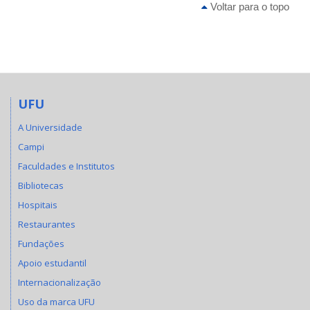
Voltar para o topo
UFU
A Universidade
Campi
Faculdades e Institutos
Bibliotecas
Hospitais
Restaurantes
Fundações
Apoio estudantil
Internacionalização
Uso da marca UFU