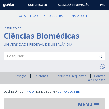
GOVBR
COMUNICA BR
ACESSO À INFORMAÇÃO
PARTI
IR
PARA
ACESSIBILIDADE
ALTO CONTRASTE
MAPA DO SITE
O
CONTEÚDO
Instituto de
Ciências Biomédicas
UNIVERSIDADE FEDERAL DE UBERLÂNDIA
Pesquisar
Serviços
Telefones
Perguntas Frequentes
Contato
Fale Conosco
INÍCIO
/
ICBIM
/
EQUIPE
/
CORPO DOCENTE
MENU
Toggle