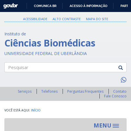
GOVBR
COMUNICA BR
ACESSO À INFORMAÇÃO
PARTI
IR
PARA
ACESSIBILIDADE
ALTO CONTRASTE
MAPA DO SITE
O
CONTEÚDO
Instituto de
Ciências Biomédicas
UNIVERSIDADE FEDERAL DE UBERLÂNDIA
Pesquisar
Serviços
Telefones
Perguntas Frequentes
Contato
Fale Conosco
INÍCIO
MENU
Toggle