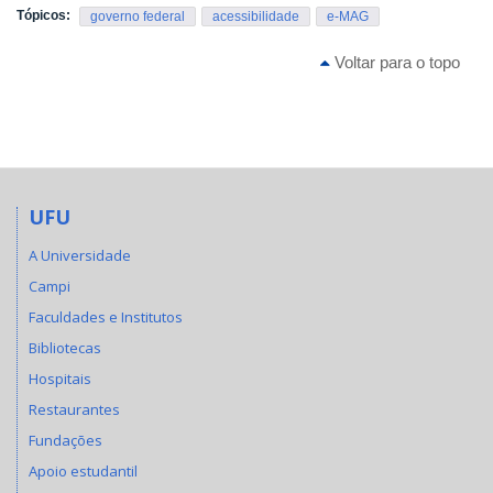
Tópicos:
governo federal
acessibilidade
e-MAG
Voltar para o topo
UFU
A Universidade
Campi
Faculdades e Institutos
Bibliotecas
Hospitais
Restaurantes
Fundações
Apoio estudantil