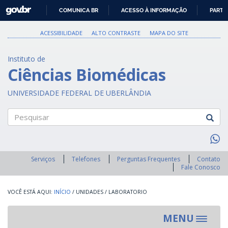
GOVBR
COMUNICA BR
ACESSO À INFORMAÇÃO
PARTI
IR
PARA
ACESSIBILIDADE
ALTO CONTRASTE
MAPA DO SITE
O
CONTEÚDO
Instituto de
Ciências Biomédicas
UNIVERSIDADE FEDERAL DE UBERLÂNDIA
Pesquisar
Serviços
Telefones
Perguntas Frequentes
Contato
Fale Conosco
INÍCIO
/
UNIDADES
/
LABORATORIO
MENU
Toggle