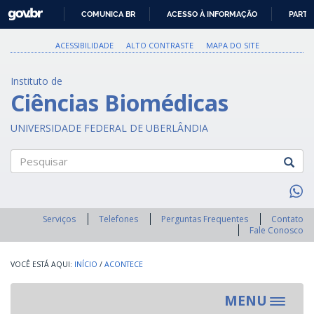
GOVBR
COMUNICA BR
ACESSO À INFORMAÇÃO
PARTI
IR
PARA
ACESSIBILIDADE
ALTO CONTRASTE
MAPA DO SITE
O
CONTEÚDO
Instituto de
Ciências Biomédicas
UNIVERSIDADE FEDERAL DE UBERLÂNDIA
Pesquisar
Serviços
Telefones
Perguntas Frequentes
Contato
Fale Conosco
INÍCIO
/
ACONTECE
MENU
Toggle