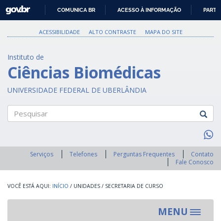
GOVBR
COMUNICA BR
ACESSO À INFORMAÇÃO
PARTI
IR
PARA
ACESSIBILIDADE
ALTO CONTRASTE
MAPA DO SITE
O
CONTEÚDO
Instituto de
Ciências Biomédicas
UNIVERSIDADE FEDERAL DE UBERLÂNDIA
Pesquisar
Serviços
Telefones
Perguntas Frequentes
Contato
Fale Conosco
INÍCIO
/
UNIDADES
/
SECRETARIA DE CURSO
MENU
Toggle