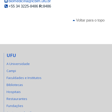
biomedicina@icbim.ufu.br
+55 34 3225-8486
R:
8486
Voltar para o topo
UFU
A Universidade
Campi
Faculdades e Institutos
Bibliotecas
Hospitais
Restaurantes
Fundações