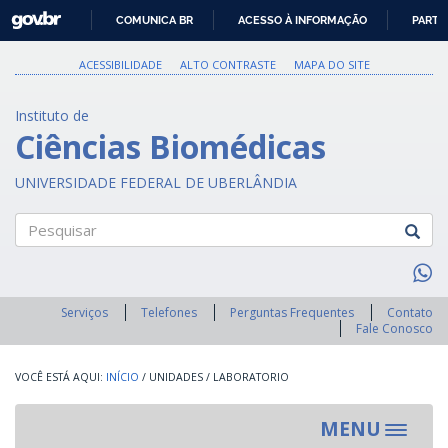
GOVBR
COMUNICA BR
ACESSO À INFORMAÇÃO
PARTI
IR
PARA
ACESSIBILIDADE
ALTO CONTRASTE
MAPA DO SITE
O
CONTEÚDO
Instituto de
Ciências Biomédicas
UNIVERSIDADE FEDERAL DE UBERLÂNDIA
Pesquisar
Serviços
Telefones
Perguntas Frequentes
Contato
Fale Conosco
INÍCIO
/
UNIDADES
/
LABORATORIO
MENU
Toggle