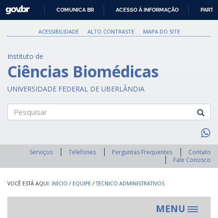
GOVBR
COMUNICA BR
ACESSO À INFORMAÇÃO
PARTI
IR
PARA
ACESSIBILIDADE
ALTO CONTRASTE
MAPA DO SITE
O
CONTEÚDO
Instituto de
Ciências Biomédicas
UNIVERSIDADE FEDERAL DE UBERLÂNDIA
Pesquisar
Serviços
Telefones
Perguntas Frequentes
Contato
Fale Conosco
INÍCIO
/
EQUIPE
/
TECNICO ADMINISTRATIVOS
MENU
Toggle