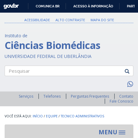
GOVBR
COMUNICA BR
ACESSO À INFORMAÇÃO
PARTI
IR
PARA
ACESSIBILIDADE
ALTO CONTRASTE
MAPA DO SITE
O
CONTEÚDO
Instituto de
Ciências Biomédicas
UNIVERSIDADE FEDERAL DE UBERLÂNDIA
Pesquisar
Serviços
Telefones
Perguntas Frequentes
Contato
Fale Conosco
INÍCIO
/
EQUIPE
/
TECNICO ADMINISTRATIVOS
MENU
Toggle