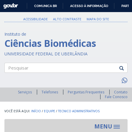
GOVBR
COMUNICA BR
ACESSO À INFORMAÇÃO
PARTI
IR
PARA
ACESSIBILIDADE
ALTO CONTRASTE
MAPA DO SITE
O
CONTEÚDO
Instituto de
Ciências Biomédicas
UNIVERSIDADE FEDERAL DE UBERLÂNDIA
Pesquisar
Serviços
Telefones
Perguntas Frequentes
Contato
Fale Conosco
INÍCIO
/
EQUIPE
/
TECNICO ADMINISTRATIVOS
MENU
Toggle