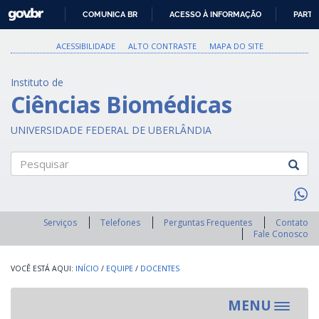
GOVBR
COMUNICA BR
ACESSO À INFORMAÇÃO
PARTI
IR
PARA
ACESSIBILIDADE
ALTO CONTRASTE
MAPA DO SITE
O
CONTEÚDO
Instituto de
Ciências Biomédicas
UNIVERSIDADE FEDERAL DE UBERLÂNDIA
Pesquisar
Serviços
Telefones
Perguntas Frequentes
Contato
Fale Conosco
INÍCIO
/
EQUIPE
/
DOCENTES
MENU
Toggle