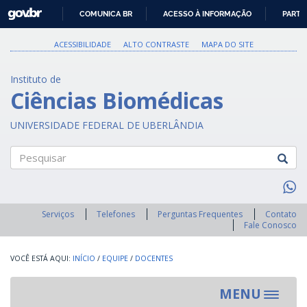
GOVBR
COMUNICA BR
ACESSO À INFORMAÇÃO
PARTI
IR
PARA
ACESSIBILIDADE
ALTO CONTRASTE
MAPA DO SITE
O
CONTEÚDO
Instituto de
Ciências Biomédicas
UNIVERSIDADE FEDERAL DE UBERLÂNDIA
Pesquisar
Serviços
Telefones
Perguntas Frequentes
Contato
Fale Conosco
INÍCIO
/
EQUIPE
/
DOCENTES
MENU
Toggle