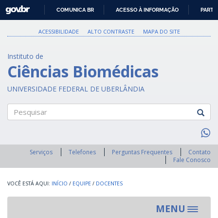
GOVBR
COMUNICA BR
ACESSO À INFORMAÇÃO
PARTI
IR
PARA
ACESSIBILIDADE
ALTO CONTRASTE
MAPA DO SITE
O
CONTEÚDO
Instituto de
Ciências Biomédicas
UNIVERSIDADE FEDERAL DE UBERLÂNDIA
Pesquisar
Serviços
Telefones
Perguntas Frequentes
Contato
Fale Conosco
INÍCIO
/
EQUIPE
/
DOCENTES
MENU
Toggle