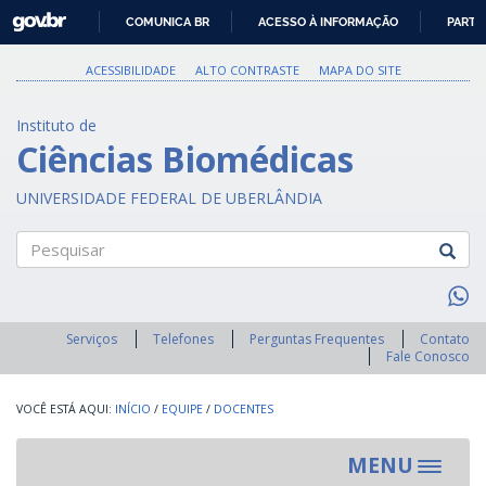
GOVBR
COMUNICA BR
ACESSO À INFORMAÇÃO
PARTI
IR
PARA
ACESSIBILIDADE
ALTO CONTRASTE
MAPA DO SITE
O
CONTEÚDO
Instituto de
Ciências Biomédicas
UNIVERSIDADE FEDERAL DE UBERLÂNDIA
Pesquisar
Serviços
Telefones
Perguntas Frequentes
Contato
Fale Conosco
INÍCIO
/
EQUIPE
/
DOCENTES
MENU
Toggle