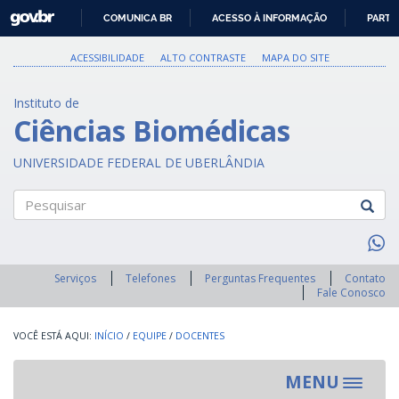
GOVBR
COMUNICA BR
ACESSO À INFORMAÇÃO
PARTI
IR
PARA
ACESSIBILIDADE
ALTO CONTRASTE
MAPA DO SITE
O
CONTEÚDO
Instituto de
Ciências Biomédicas
UNIVERSIDADE FEDERAL DE UBERLÂNDIA
Pesquisar
Serviços
Telefones
Perguntas Frequentes
Contato
Fale Conosco
INÍCIO
/
EQUIPE
/
DOCENTES
MENU
Toggle