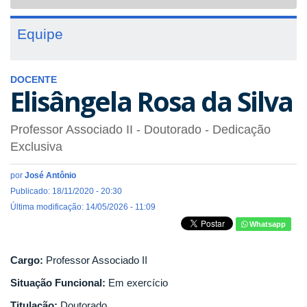
navigat
Equipe
DOCENTE
Elisângela Rosa da Silva
Professor Associado II
- Doutorado
- Dedicação
Exclusiva
por
José Antônio
Publicado: 18/11/2020 - 20:30
Última modificação: 14/05/2026 - 11:09
Whatsapp
Cargo:
Professor Associado II
Situação Funcional:
Em exercício
Titulação:
Doutorado