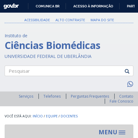
GOVBR
COMUNICA BR
ACESSO À INFORMAÇÃO
PARTI
IR
PARA
ACESSIBILIDADE
ALTO CONTRASTE
MAPA DO SITE
O
CONTEÚDO
Instituto de
Ciências Biomédicas
UNIVERSIDADE FEDERAL DE UBERLÂNDIA
Pesquisar
Serviços
Telefones
Perguntas Frequentes
Contato
Fale Conosco
INÍCIO
/
EQUIPE
/
DOCENTES
MENU
Toggle