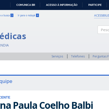
COMUNICA BR
ACESSO À INFORMAÇÃO
PARTICIPE
IR
PARA
ACESSIBIL
ra a busca
3
Ir para o rodapé
4
O
CONTEÚDO
édicas
Pesqui
ÂNDIA
Serviços
Telefones
Perguntas 
quipe
CENTE
na Paula Coelho Balbi