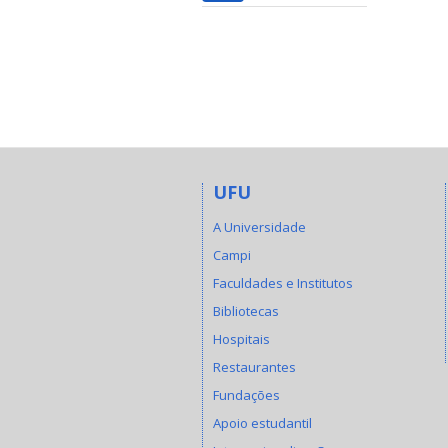
UFU
A Universidade
Campi
Faculdades e Institutos
Bibliotecas
Hospitais
Restaurantes
Fundações
Apoio estudantil