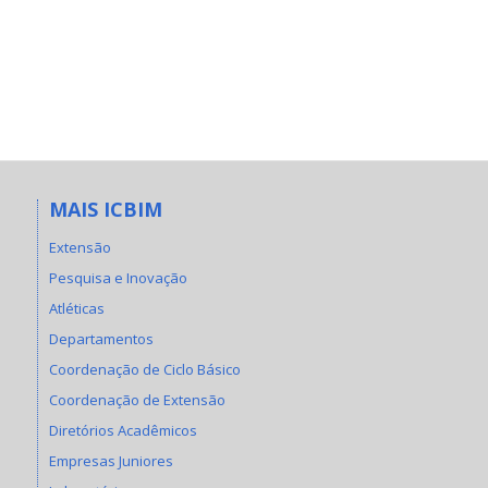
MAIS ICBIM
Extensão
Pesquisa e Inovação
Atléticas
Departamentos
Coordenação de Ciclo Básico
Coordenação de Extensão
Diretórios Acadêmicos
Empresas Juniores