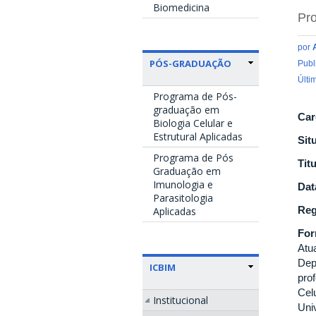
Biomedicina
Pro
por
PÓS-GRADUAÇÃO
Publ
Últi
Programa de Pós-
graduação em
Car
Biologia Celular e
Estrutural Aplicadas
Sit
Programa de Pós
Tit
Graduação em
Imunologia e
Dat
Parasitologia
Reg
Aplicadas
Fo
Atu
Dep
ICBIM
pro
Cel
Institucional
Uni