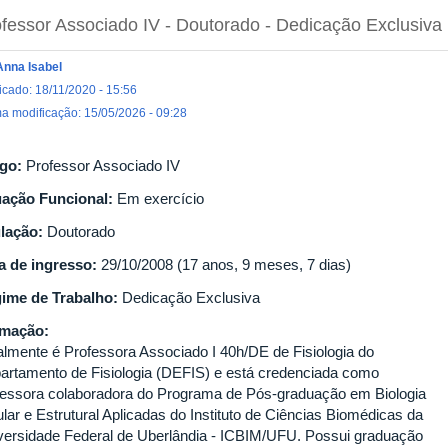
fessor Associado IV
- Doutorado
- Dedicação Exclusiva
Anna Isabel
icado: 18/11/2020 - 15:56
ma modificação: 15/05/2026 - 09:28
go:
Professor Associado IV
uação Funcional:
Em exercício
ulação:
Doutorado
a de ingresso:
29/10/2008 (17 anos, 9 meses, 7 dias)
ime de Trabalho:
Dedicação Exclusiva
rmação:
almente é Professora Associado I 40h/DE de Fisiologia do
artamento de Fisiologia (DEFIS) e está credenciada como
fessora colaboradora do Programa de Pós-graduação em Biologia
ular e Estrutural Aplicadas do Instituto de Ciências Biomédicas da
versidade Federal de Uberlândia - ICBIM/UFU. Possui graduação