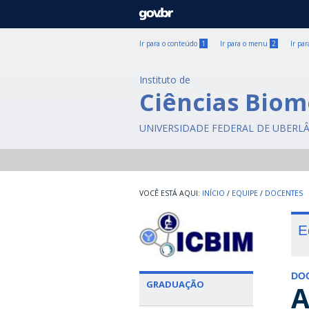
GOVBR
Ir para o conteúdo
1
Ir para o menu
2
Ir pa
Instituto de
Ciências Biom
UNIVERSIDADE FEDERAL DE UBERL
INÍCIO
/
EQUIPE
/
DOCENTES
E
DO
GRADUAÇÃO
A