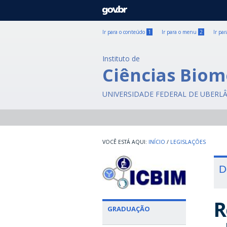
GOVBR
Ir para o conteúdo
1
Ir para o menu
2
Ir pa
Instituto de
Ciências Biom
UNIVERSIDADE FEDERAL DE UBERL
INÍCIO
/
LEGISLAÇÕES
D
R
GRADUAÇÃO