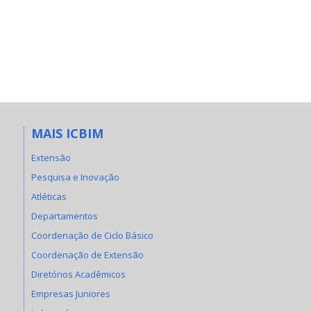
MAIS ICBIM
Extensão
Pesquisa e Inovação
Atléticas
Departamentos
Coordenação de Ciclo Básico
Coordenação de Extensão
Diretórios Acadêmicos
Empresas Juniores