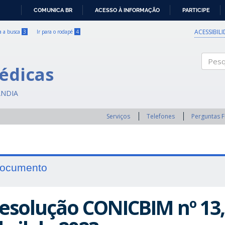
COMUNICA BR
ACESSO À INFORMAÇÃO
PARTICIPE
IR
PARA
ACESSIBIL
ra a busca
3
Ir para o rodapé
4
O
CONTEÚDO
édicas
Pesqui
ÂNDIA
Serviços
Telefones
Perguntas 
ocumento
esolução CONICBIM nº 13,