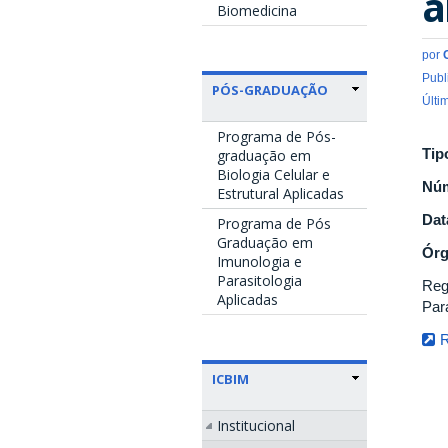
a
Biomedicina
por
Publ
PÓS-GRADUAÇÃO
Últi
Programa de Pós-
Tip
graduação em
Biologia Celular e
Nú
Estrutural Aplicadas
Dat
Programa de Pós
Graduação em
Ór
Imunologia e
Parasitologia
Reg
Aplicadas
Par
ICBIM
Institucional