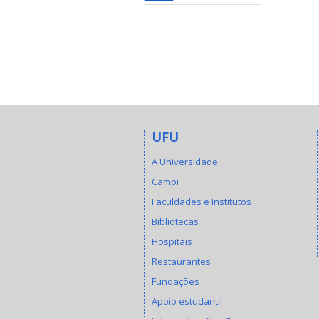
UFU
A Universidade
Campi
Faculdades e Institutos
Bibliotecas
Hospitais
Restaurantes
Fundações
Apoio estudantil