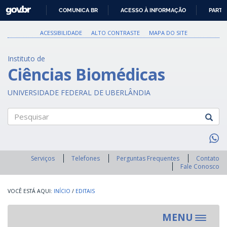
GOVBR
COMUNICA BR
ACESSO À INFORMAÇÃO
PARTI
IR
PARA
ACESSIBILIDADE
ALTO CONTRASTE
MAPA DO SITE
O
CONTEÚDO
Instituto de
Ciências Biomédicas
UNIVERSIDADE FEDERAL DE UBERLÂNDIA
Pesquisar
Serviços
Telefones
Perguntas Frequentes
Contato
Fale Conosco
INÍCIO
/
EDITAIS
MENU
Toggle