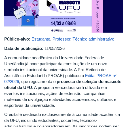
whatsapp_image_2026-
05-
11_at_09.44.52.jpeg
Público-alvo:
Estudante
,
Professor
,
Técnico administrativo
Data de publicação:
11/05/2026
A comunidade acadêmica da Universidade Federal de
Uberlândia já pode participar da construção de um novo
símbolo institucional da universidade. A Pró-Reitoria de
Assistência Estudantil (PROAE) publicou o
Edital PROAE nº
02/2026
, que regulamenta o
processo de seleção do mascote
oficial da UFU
. A proposta vencedora será utilizada em
eventos institucionais, ações de extensão, campanhas,
materiais de divulgação e atividades acadêmicas, culturais e
esportivas da universidade.
O edital é destinado exclusivamente à comunidade acadêmica
da UFU, incluindo estudantes, docentes, técnicos-
administrativos e colaboradores(as). As inscrições podem ser