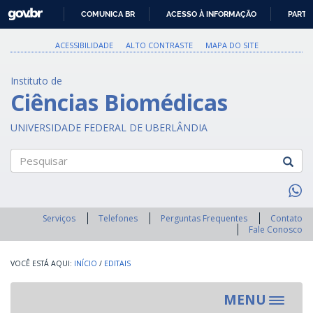
GOVBR
COMUNICA BR
ACESSO À INFORMAÇÃO
PARTI
IR
PARA
ACESSIBILIDADE
ALTO CONTRASTE
MAPA DO SITE
O
CONTEÚDO
Instituto de
Ciências Biomédicas
UNIVERSIDADE FEDERAL DE UBERLÂNDIA
Pesquisar
Serviços
Telefones
Perguntas Frequentes
Contato
Fale Conosco
INÍCIO
/
EDITAIS
MENU
Toggle