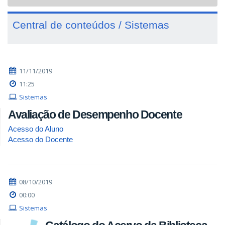
navigat
Central de conteúdos / Sistemas
11/11/2019
11:25
Sistemas
Avaliação de Desempenho Docente
Acesso do Aluno
Acesso do Docente
08/10/2019
00:00
Sistemas