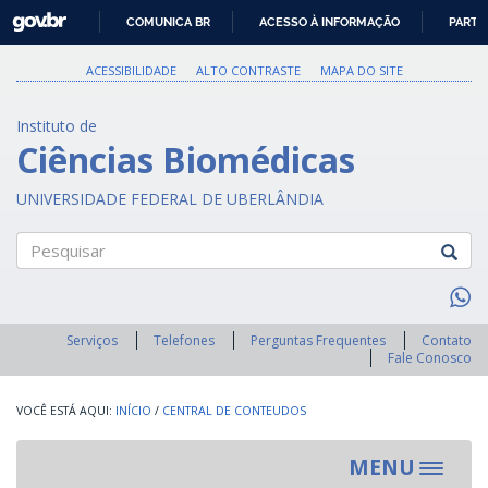
GOVBR
COMUNICA BR
ACESSO À INFORMAÇÃO
PARTI
IR
PARA
ACESSIBILIDADE
ALTO CONTRASTE
MAPA DO SITE
O
CONTEÚDO
Instituto de
Ciências Biomédicas
UNIVERSIDADE FEDERAL DE UBERLÂNDIA
Pesquisar
Serviços
Telefones
Perguntas Frequentes
Contato
Fale Conosco
INÍCIO
/
CENTRAL DE CONTEUDOS
MENU
Toggle