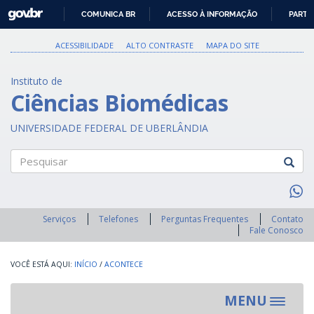
GOVBR
COMUNICA BR
ACESSO À INFORMAÇÃO
PARTI
IR
PARA
ACESSIBILIDADE
ALTO CONTRASTE
MAPA DO SITE
O
CONTEÚDO
Instituto de
Ciências Biomédicas
UNIVERSIDADE FEDERAL DE UBERLÂNDIA
Pesquisar
Serviços
Telefones
Perguntas Frequentes
Contato
Fale Conosco
INÍCIO
/
ACONTECE
MENU
Toggle